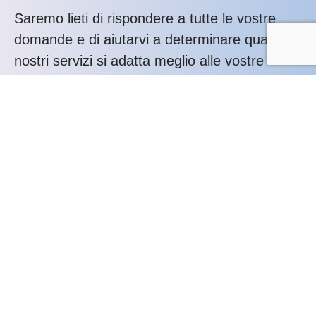
Saremo lieti di rispondere a tutte le vostre
domande e di aiutarvi a determinare quale dei
nostri servizi si adatta meglio alle vostre
esigenze.
Contattaci: +39 0564 417488
Cosa offriamo:
Orientati sul cliente
Orientati al risultato
Interlocutore unico
Risoluzione dei problemi
Competenza
Trasparenza
Cosa accade ora?
1
Programmazione della chiamata