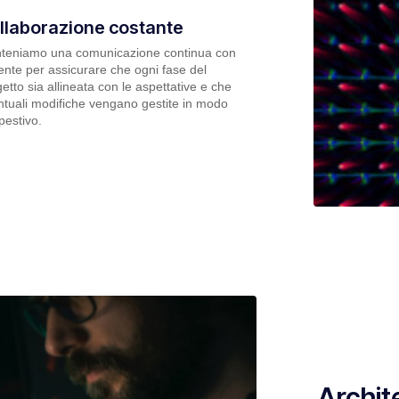
llaborazione costante
teniamo una comunicazione continua con
liente per assicurare che ogni fase del
etto sia allineata con le aspettative e che
tuali modifiche vengano gestite in modo
pestivo.
Archit