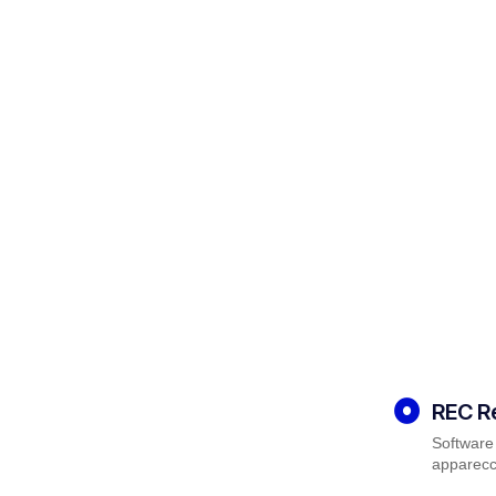
REC R
Software 
apparecch