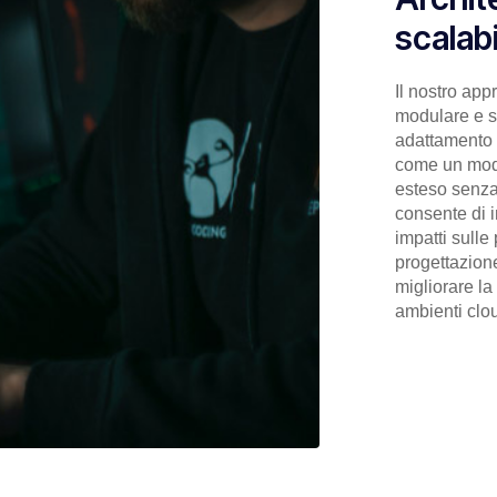
scalabi
Il nostro app
modulare e sc
adattamento 
come un modu
esteso senza
consente di 
impatti sulle
progettazion
migliorare la
ambienti clo